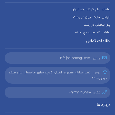
سامانه پیام کوتاه پیام آوران
طراحی سایت ارزان در رشت
پنل پیامکی در رشت
ساخت تندیس و بج سینه
اطلاعات تماس
ایمیل:
info [at] namagil.com
آدرس:
رشت-خیابان مطهری- ابتدای کوچه مطهر-ساختمان بنان-طبقه
دوم-واحد4
تلفن:
01332328740
درباره ما