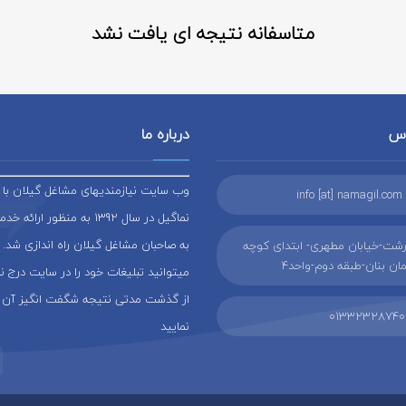
متاسفانه نتیجه ای یافت نشد
اس
درباره ما
وب سایت نیازمندیهای مشاغل گیلان با ن
info [at] namagil.com
نماگیل در سال 1392 به منظور ار
به صاحبان مشاغل گیلان راه اندازی شد. 
شت-خیابان مطهری- ابتدای کوچه
ن بنان-طبقه دوم-واحد4
میتوانید تبلیغات خود را در سایت درج 
از گذشت مدتی نتیجه شگفت انگیز آن 
01332328740
نمایید