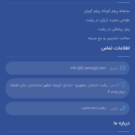
سامانه پیام کوتاه پیام آوران
طراحی سایت ارزان در رشت
پنل پیامکی در رشت
ساخت تندیس و بج سینه
اطلاعات تماس
ایمیل:
info [at] namagil.com
آدرس:
رشت-خیابان مطهری- ابتدای کوچه مطهر-ساختمان بنان-طبقه
دوم-واحد4
تلفن:
01332328740
درباره ما