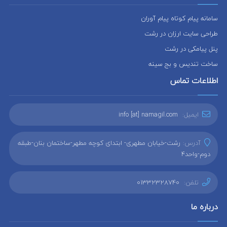
سامانه پیام کوتاه پیام آوران
طراحی سایت ارزان در رشت
پنل پیامکی در رشت
ساخت تندیس و بج سینه
اطلاعات تماس
ایمیل:
info [at] namagil.com
آدرس:
رشت-خیابان مطهری- ابتدای کوچه مطهر-ساختمان بنان-طبقه
دوم-واحد4
تلفن:
01332328740
درباره ما