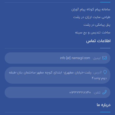
سامانه پیام کوتاه پیام آوران
طراحی سایت ارزان در رشت
پنل پیامکی در رشت
ساخت تندیس و بج سینه
اطلاعات تماس
ایمیل:
info [at] namagil.com
آدرس:
رشت-خیابان مطهری- ابتدای کوچه مطهر-ساختمان بنان-طبقه
دوم-واحد4
تلفن:
01332328740
درباره ما