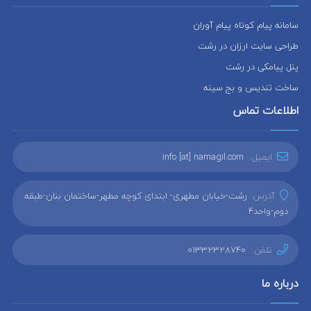
سامانه پیام کوتاه پیام آوران
طراحی سایت ارزان در رشت
پنل پیامکی در رشت
ساخت تندیس و بج سینه
اطلاعات تماس
ایمیل:
info [at] namagil.com
آدرس:
رشت-خیابان مطهری- ابتدای کوچه مطهر-ساختمان بنان-طبقه
دوم-واحد4
تلفن:
01332328740
درباره ما