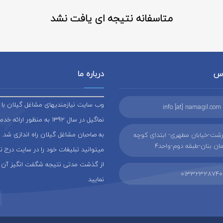
متاسفانه نتیجه ای یافت نشد
اس
درباره ما
وب سایت نیازمندیهای مشاغل گیلان با ن
info [at] namagil.com
نماگیل در سال 1392 به منظور ار
به صاحبان مشاغل گیلان راه اندازی شد. 
شت-خیابان مطهری- ابتدای کوچه
ن بنان-طبقه دوم-واحد4
میتوانید تبلیغات خود را در سایت درج 
از گذشت مدتی نتیجه شگفت انگیز آن 
01332328740
نمایید