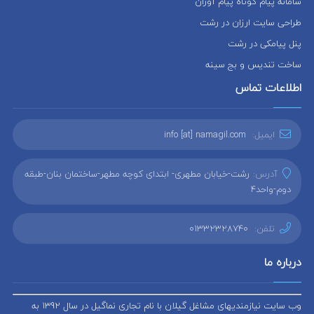
سامانه پیام کوتاه پیام آوران
طراحی سایت ارزان در رشت
پنل پیامکی در رشت
ساخت تندیس و بج سینه
اطلاعات تماس
ایمیل:
info [at] namagil.com
آدرس:
رشت-خیابان مطهری- ابتدای کوچه مطهر-ساختمان بنان-طبقه
دوم-واحد4
تلفن:
01332328740
درباره ما
وب سایت نیازمندیهای مشاغل گیلان با نام تجاری نماگیل در سال 1392 به