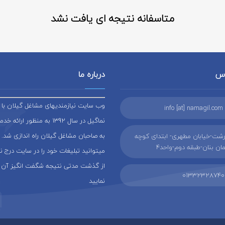
متاسفانه نتیجه ای یافت نشد
اس
درباره ما
وب سایت نیازمندیهای مشاغل گیلان با ن
info [at] namagil.com
نماگیل در سال 1392 به منظور ار
به صاحبان مشاغل گیلان راه اندازی شد. 
شت-خیابان مطهری- ابتدای کوچه
ن بنان-طبقه دوم-واحد4
میتوانید تبلیغات خود را در سایت درج 
از گذشت مدتی نتیجه شگفت انگیز آن 
01332328740
نمایید