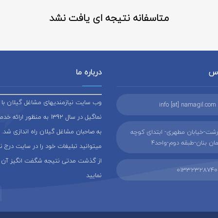
متاسفانه نتیجه ای یافت نشد
اس
درباره ما
وب سایت نیازمندیهای مشاغل گیلان با ن
info [at] namagil.com
نماگیل در سال 1392 به منظور ار
به صاحبان مشاغل گیلان راه اندازی شد. 
شت-خیابان مطهری- ابتدای کوچه
ن بنان-طبقه دوم-واحد4
میتوانید تبلیغات خود را در سایت درج 
از گذشت مدتی نتیجه شگفت انگیز آن 
01332328740
نمایید