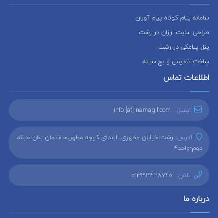
سامانه پیام کوتاه پیام آوران
طراحی سایت ارزان در رشت
پنل پیامکی در رشت
ساخت تندیس و بج سینه
اطلاعات تماس
ایمیل:
info [at] namagil.com
آدرس:
رشت-خیابان مطهری- ابتدای کوچه مطهر-ساختمان بنان-طبقه
دوم-واحد4
تلفن:
01332328740
درباره ما