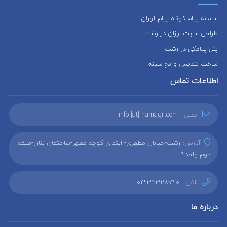
سامانه پیام کوتاه پیام آوران
طراحی سایت ارزان در رشت
پنل پیامکی در رشت
ساخت تندیس و بج سینه
اطلاعات تماس
ایمیل:
info [at] namagil.com
آدرس:
رشت-خیابان مطهری- ابتدای کوچه مطهر-ساختمان بنان-طبقه
دوم-واحد4
تلفن:
01332328740
درباره ما