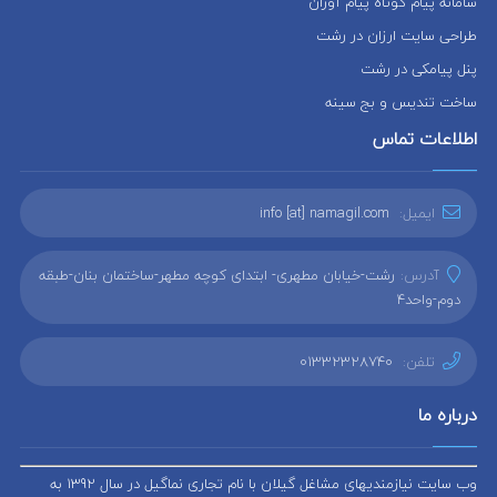
سامانه پیام کوتاه پیام آوران
طراحی سایت ارزان در رشت
پنل پیامکی در رشت
ساخت تندیس و بج سینه
اطلاعات تماس
ایمیل:
info [at] namagil.com
آدرس:
رشت-خیابان مطهری- ابتدای کوچه مطهر-ساختمان بنان-طبقه
دوم-واحد4
تلفن:
01332328740
درباره ما
وب سایت نیازمندیهای مشاغل گیلان با نام تجاری نماگیل در سال 1392 به