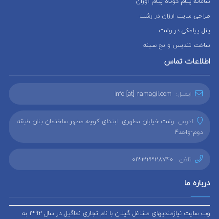
سامانه پیام کوتاه پیام آوران
طراحی سایت ارزان در رشت
پنل پیامکی در رشت
ساخت تندیس و بج سینه
اطلاعات تماس
ایمیل:
info [at] namagil.com
آدرس:
رشت-خیابان مطهری- ابتدای کوچه مطهر-ساختمان بنان-طبقه
دوم-واحد4
تلفن:
01332328740
درباره ما
وب سایت نیازمندیهای مشاغل گیلان با نام تجاری نماگیل در سال 1392 به