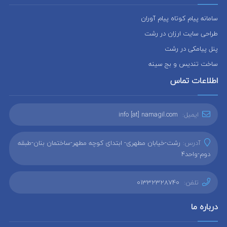
سامانه پیام کوتاه پیام آوران
طراحی سایت ارزان در رشت
پنل پیامکی در رشت
ساخت تندیس و بج سینه
اطلاعات تماس
ایمیل:
info [at] namagil.com
آدرس:
رشت-خیابان مطهری- ابتدای کوچه مطهر-ساختمان بنان-طبقه
دوم-واحد4
تلفن:
01332328740
درباره ما