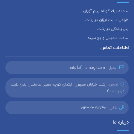
سامانه پیام کوتاه پیام آوران
طراحی سایت ارزان در رشت
پنل پیامکی در رشت
ساخت تندیس و بج سینه
اطلاعات تماس
ایمیل:
info [at] namagil.com
آدرس:
رشت-خیابان مطهری- ابتدای کوچه مطهر-ساختمان بنان-طبقه
دوم-واحد4
تلفن:
01332328740
درباره ما