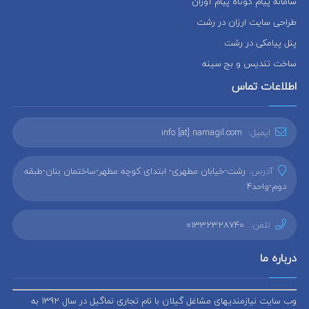
سامانه پیام کوتاه پیام آوران
طراحی سایت ارزان در رشت
پنل پیامکی در رشت
ساخت تندیس و بج سینه
اطلاعات تماس
ایمیل:
info [at] namagil.com
آدرس:
رشت-خیابان مطهری- ابتدای کوچه مطهر-ساختمان بنان-طبقه
دوم-واحد4
تلفن:
01332328740
درباره ما
وب سایت نیازمندیهای مشاغل گیلان با نام تجاری نماگیل در سال 1392 به