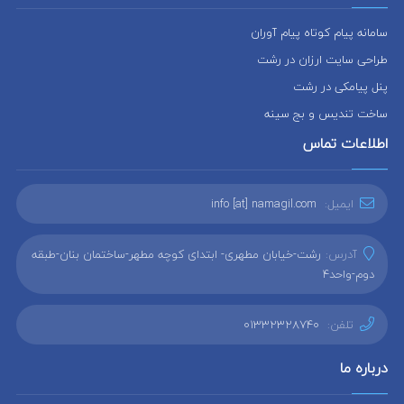
سامانه پیام کوتاه پیام آوران
طراحی سایت ارزان در رشت
پنل پیامکی در رشت
ساخت تندیس و بج سینه
اطلاعات تماس
ایمیل:
info [at] namagil.com
آدرس:
رشت-خیابان مطهری- ابتدای کوچه مطهر-ساختمان بنان-طبقه
دوم-واحد4
تلفن:
01332328740
درباره ما