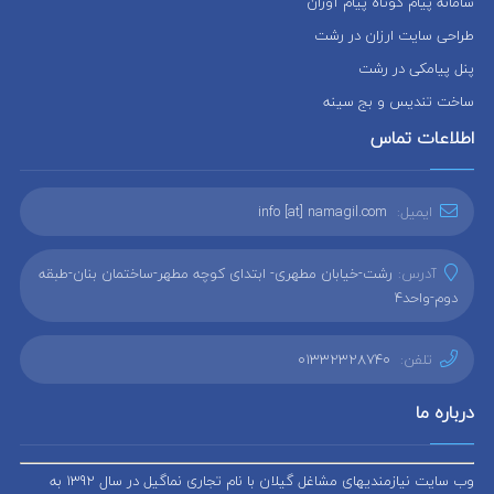
سامانه پیام کوتاه پیام آوران
طراحی سایت ارزان در رشت
پنل پیامکی در رشت
ساخت تندیس و بج سینه
اطلاعات تماس
ایمیل:
info [at] namagil.com
آدرس:
رشت-خیابان مطهری- ابتدای کوچه مطهر-ساختمان بنان-طبقه
دوم-واحد4
تلفن:
01332328740
درباره ما
وب سایت نیازمندیهای مشاغل گیلان با نام تجاری نماگیل در سال 1392 به