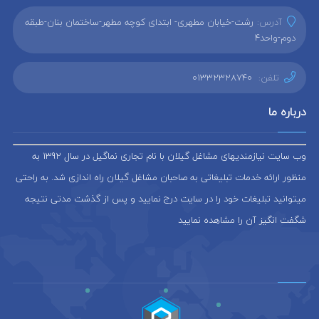
آدرس:
رشت-خیابان مطهری- ابتدای کوچه مطهر-ساختمان بنان-طبقه
دوم-واحد4
تلفن:
01332328740
درباره ما
وب سایت نیازمندیهای مشاغل گیلان با نام تجاری نماگیل در سال 1392 به
منظور ارائه خدمات تبلیغاتی به صاحبان مشاغل گیلان راه اندازی شد. به راحتی
میتوانید تبلیغات خود را در سایت درج نمایید و پس از گذشت مدتی نتیجه
شگفت انگیز آن را مشاهده نمایید