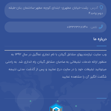
آدرس:
رشت-خیابان مطهری- ابتدای کوچه مطهر-ساختمان بنان-طبقه
دوم-واحد4
تلفن:
01332328740
درباره ما
وب سایت نیازمندیهای مشاغل گیلان با نام تجاری نماگیل در سال 1392 به
منظور ارائه خدمات تبلیغاتی به صاحبان مشاغل گیلان راه اندازی شد. به راحتی
میتوانید تبلیغات خود را در سایت درج نمایید و پس از گذشت مدتی نتیجه
شگفت انگیز آن را مشاهده نمایید