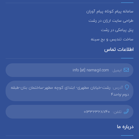
سامانه پیام کوتاه پیام آوران
طراحی سایت ارزان در رشت
پنل پیامکی در رشت
ساخت تندیس و بج سینه
اطلاعات تماس
ایمیل:
info [at] namagil.com
آدرس:
رشت-خیابان مطهری- ابتدای کوچه مطهر-ساختمان بنان-طبقه
دوم-واحد4
تلفن:
01332328740
درباره ما