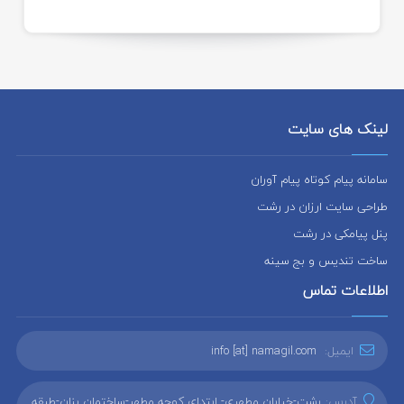
لینک های سایت
سامانه پیام کوتاه پیام آوران
طراحی سایت ارزان در رشت
پنل پیامکی در رشت
ساخت تندیس و بج سینه
اطلاعات تماس
ایمیل:
info [at] namagil.com
آدرس:
رشت-خیابان مطهری- ابتدای کوچه مطهر-ساختمان بنان-طبقه