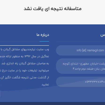
متاسفانه نتیجه ای یافت نشد
اس
درباره ما
وب سایت نیازمندیهای مشاغل گیلان با ن
info [at] namagil.com
نماگیل در سال 1392 به منظور ار
به صاحبان مشاغل گیلان راه اندازی شد. 
شت-خیابان مطهری- ابتدای کوچه
ن بنان-طبقه دوم-واحد4
میتوانید تبلیغات خود را در سایت درج 
از گذشت مدتی نتیجه شگفت انگیز آن 
01332328740
نمایید