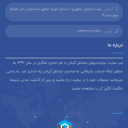
آدرس:
رشت-خیابان مطهری- ابتدای کوچه مطهر-ساختمان بنان-طبقه
دوم-واحد4
تلفن:
01332328740
درباره ما
وب سایت نیازمندیهای مشاغل گیلان با نام تجاری نماگیل در سال 1392 به
منظور ارائه خدمات تبلیغاتی به صاحبان مشاغل گیلان راه اندازی شد. به راحتی
میتوانید تبلیغات خود را در سایت درج نمایید و پس از گذشت مدتی نتیجه
شگفت انگیز آن را مشاهده نمایید