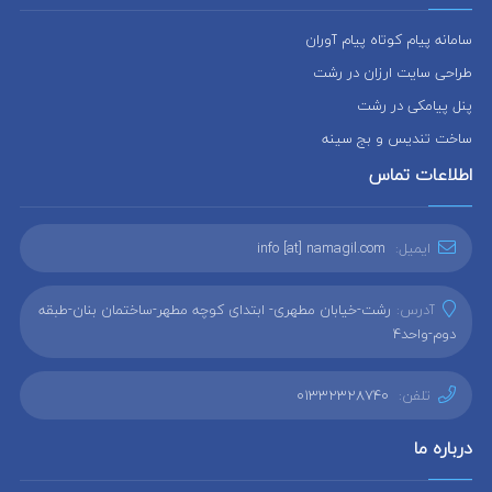
سامانه پیام کوتاه پیام آوران
طراحی سایت ارزان در رشت
پنل پیامکی در رشت
ساخت تندیس و بج سینه
اطلاعات تماس
ایمیل:
info [at] namagil.com
آدرس:
رشت-خیابان مطهری- ابتدای کوچه مطهر-ساختمان بنان-طبقه
دوم-واحد4
تلفن:
01332328740
درباره ما